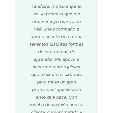
Despierta
Communicate your offer to the world
Playing Cards
About Me
Landeira, me acompaño
en un proceso que me
500 Preguntas para transformar tu vida
A message, a possibility
The art of flowing in your movement
Testimonials
hizo ver algo que yo no
veía…me acompaño a
The gifts of each essence
Learning to inhabit your present by being present
Blog
darme cuenta que todos
tenemos distintas formas
The path of knowledge
Personal Development Workshops (group)
Contact Me
de interactuar, de
Tailor-made sessions
WooCommerce Cart
aprender. Me apoyo a
sacarme tantos juicios
que tenía en mi cabeza…
para mí es un gran
profesional apasionado
en lo que hace. Con
mucha dedicación con su
cliente, comprometido y