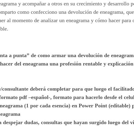
eagrama y acompañar a otros en su crecimiento y desarrollo p
comparto como confecciono una devolución de eneagrama, que 
er al momento de analizar un eneagrama y cómo hacer para ofr
ble.
nta a punta” de como armar una devolución de eneagrama c
hacer del eneagrama una profesión rentable y explicación d
nte/consultante deberá completar para que luego el facilit
 formato pdf –español-, formato para hacerlo desde el cel
eagrama (1 por cada esencia) en Power Point (editable) pa
eneagrama
a despejar dudas, consultas que hayan surgido luego del v