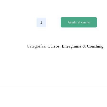
Añadir al carrito
Curso
Online:
Eneagrama
&
Categorías:
Cursos
,
Eneagrama & Coaching
Coaching
Nivel
3
cantidad