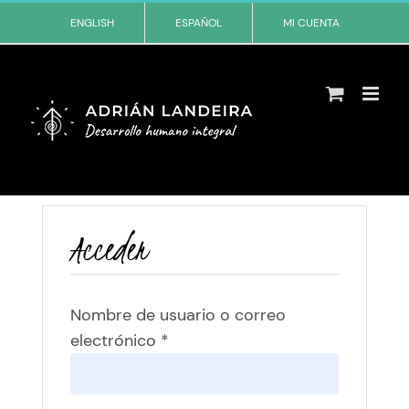
Skip
ENGLISH
ESPAÑOL
MI CUENTA
to
content
Acceder
Nombre de usuario o correo
Obligatorio
electrónico
*