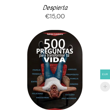
Despierta
€
15,00
AÑADIR AL CARRITO
/
DETALLES
EUR