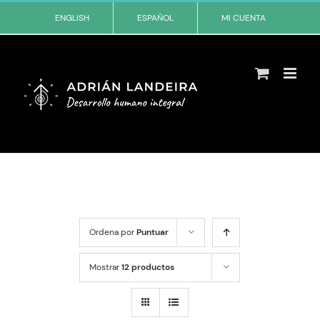
Skip
ENGLISH
ESPAÑOL
MI CUENTA
to
content
Ordena por
Puntuar
Mostrar
12 productos